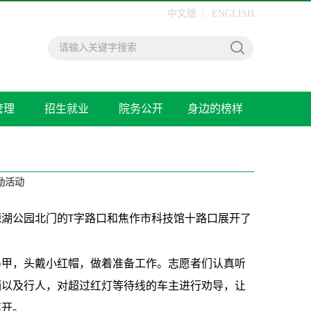
中文版
ENGLISH
|
管理
招生就业
院务公开
身边的榜样
勤活动
源湖公园北门的
字路口和焦作市科技馆十路口
展开
了
T
马甲，头戴小红帽，
做着准备工作。志愿者们认真听
辆
以及行人，
对
超过红灯等待线的
车主进行劝导，
让
离开。