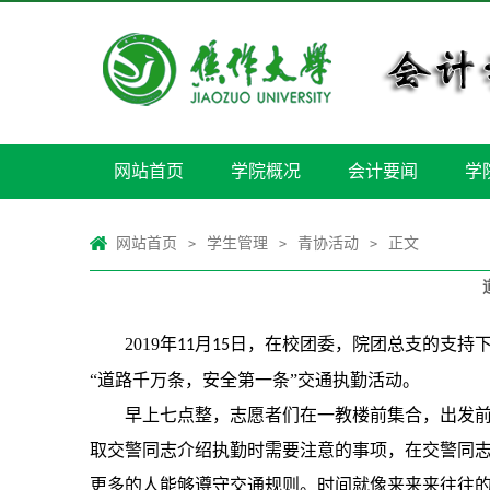
网站首页
学院概况
会计要闻
学
网站首页
学生管理
青协活动
正文
>
>
>
2019
年
月
日，在校团委，院团总支的支持
11
15
“道路千万条，安全第一条”交通执勤活动。
早上七点整，志愿者们在一教楼前集合，出发
取交警同志介绍执勤时需要注意的事项，在交警同
更多的人能够遵守交通规则。
时间就像来来来往往