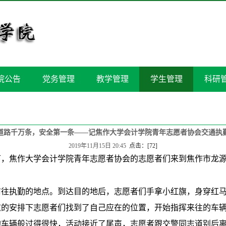
院公告
党务管理
教学管理
学生管理
科研
道路千万条，安全第一条——记焦作大学会计学院青年志愿者协会交通执
2019年11月15日 20:45
点击：[
72
]
下，焦作大学会计学院青年志愿者协会的志愿者们来到焦作市龙
前往执勤的地
点
。到达目的地后，志愿者们手拿小红旗，身穿红
志的安排下志愿者们找到了自己应在的位置，开始
指挥来往的车
的车辆般过得很快，
活动
接近
了
尾声，志愿者跟交警同志道别后