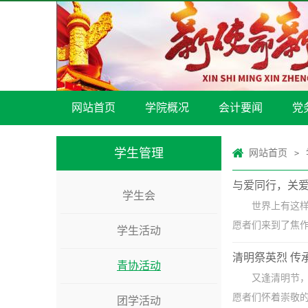
网站首页
学院概况
会计要闻
党
学生管理
网站首页
>
与爱同行，关爱
学生会
世界上有这样
愿者们来到了焦作
学生活动
清明祭英烈 传
青协活动
又逢清明节，
愿者们怀着崇敬的
团学活动