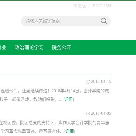
中文版
ENGLISH
|
就业
政治理论学习
院务公开
专题栏
2018-04-15
暖他们，让爱继续传递！2018年4月14日，会计学院的志
一起做游戏，教她们唱歌，...[
详细
]
2018-04-05
午,在校团委，院团总支的支持下，焦作大学会计学院的青年志
习革命先辈事迹、撰写感言体...[
详细
]