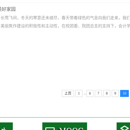
美好家园
长莺飞间，冬天的寒意还未褪尽，春天带着绿色的气息向我们走来，我们将
美丽焦作建设的积极性和主动性，在校团委、院团总支的支持下，会计学院开
...
上页
1
6
7
8
9
10