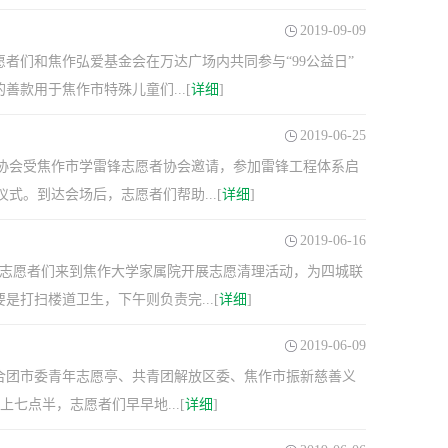
2019-09-09
愿者们和焦作弘爱基金会在万达广场内共同参与“99公益日”
款用于焦作市特殊儿童们...[
详细
]
2019-06-25
愿者协会受焦作市学雷锋志愿者协会邀请，参加雷锋工程体系启
。到达会场后，志愿者们帮助...[
详细
]
2019-06-16
会的志愿者们来到焦作大学家属院开展志愿清理活动，为四城联
打扫楼道卫生，下午则负责完...[
详细
]
2019-06-09
联合团市委青年志愿亭、共青团解放区委、焦作市振新慈善义
七点半，志愿者们早早地...[
详细
]