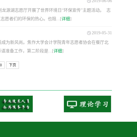
2019-06-06
到龙源湖志愿厅开展了世界环境日“环保宣传”主题活动。 志
愿者们的环保的热心。也阻...[
详细
]
2019-05-31
色生活成为新风尚。焦作大学会计学院青年志愿者协会在餐厅北
准备工作，第二阶段是...[
详细
]
0
下页