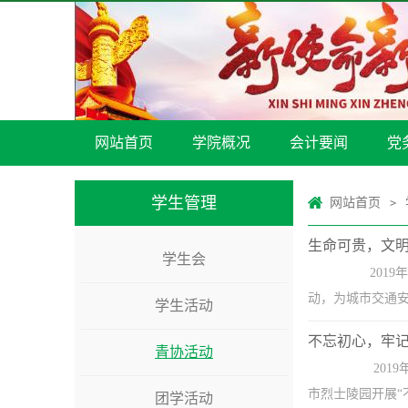
网站首页
学院概况
会计要闻
党
学生管理
网站首页
>
生命可贵，文
学生会
2019年1
动，为城市交通安
学生活动
不忘初心，牢
青协活动
2019年
市烈士陵园开展“
团学活动