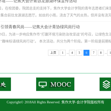
环境——记焦大会计青协龙源湖环保宣传活动
月5日，在校团委，院团总支的支持下，焦作大学会计学院的青年志愿者们来
集合前往龙源湖志愿厅。如丝的小雨，浇去了天气的炎热，但并没有浇灭志
，引领青春风尚——记焦大会计青协绿风尚行动
年5月29日，为进一步响应焦作市“打赢环境污染防治攻坚战”的号召，让绿
“趣味标语绿风尚行动”。 本次活动，共分为两个阶段。第一阶段是前期标语
...
...
上页
1
4
5
6
7
8
1
Copyright© 2018All Rights Reserved. 焦作大学-会计学院版权所有