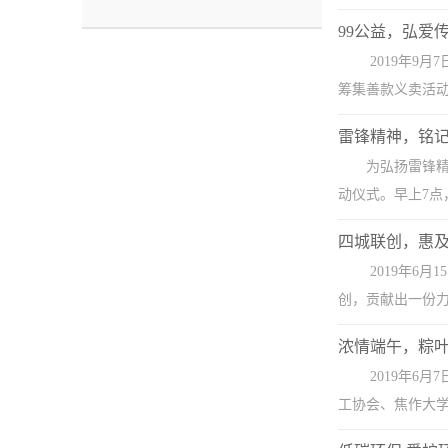
99公益，弘爱
​2019年
筹集善款义卖活动
雷锋精神，铭
为弘扬雷锋精
动仪式。早上7点
四城联创，惠
2019年6
创，贡献出一份力
浓情端午，粽
2019年6
工协会、焦作大学