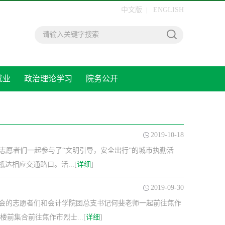
中文版
ENGLISH
|
就业
政治理论学习
院务公开
专题栏
2019-10-18
年志愿者们一起参与了“文明引导，安全出行”的城市执勤活
相应交通路口。活...[
详细
]
2019-09-30
会的志愿者们和会计学院团总支书记何斐老师一起前往焦作
前集合前往焦作市烈士...[
详细
]