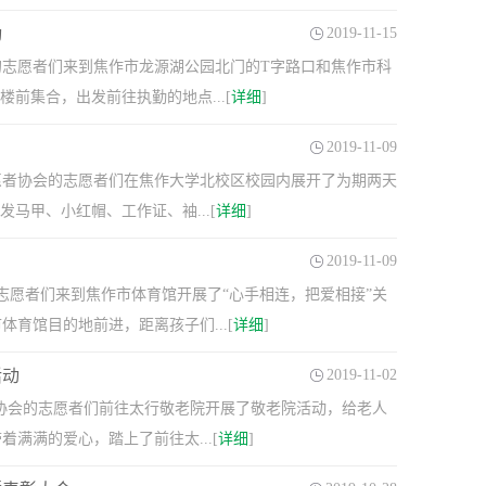
动
2019-11-15
会的志愿者们来到焦作市龙源湖公园北门的T字路口和焦作市科
前集合，出发前往执勤的地点...[
详细
]
2019-11-09
年志愿者协会的志愿者们在焦作大学北校区校园内展开了为期两天
马甲、小红帽、工作证、袖...[
详细
]
2019-11-09
的志愿者们来到焦作市体育馆开展了“心手相连，把爱相接”关
育馆目的地前进，距离孩子们...[
详细
]
活动
2019-11-02
协会的志愿者们前往太行敬老院开展了敬老院活动，给老人
满满的爱心，踏上了前往太...[
详细
]