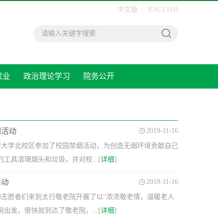
中文版
ENGLISH
|
就业
政治理论学习
院务公开
专题栏
烟活动
2019-11-16
焦作大学北校区参加了校园禁烟活动，为创造无烟环境贡献自己
具清理烟头和垃圾，并对校...[
详细
]
活动
2019-11-16
会的志愿者们来到太行敬老院开展了以“浓浓敬老情，温暖老人
发。很快就到达了敬老院，...[
详细
]