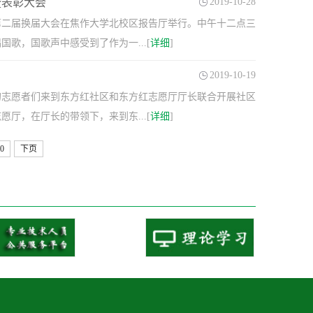
暨表彰大会
2019-10-28
会第二届换届大会在焦作大学北校区报告厅举行。中午十二点三
歌，国歌声中感受到了作为一...[
详细
]
2019-10-19
会的志愿者们来到东方红社区和东方红志愿厅厅长联合开展社区
厅，在厅长的带领下，来到东...[
详细
]
0
下页