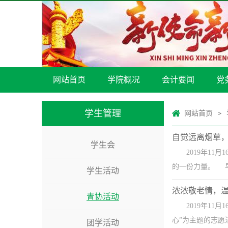
网站首页
学院概况
会计要闻
党
学生管理
网站首页
>
自觉远离烟草
学生会
2019年1
的一份力量。 早
学生活动
浓浓敬老情，
青协活动
2019年1
心”为主题的志愿
团学活动